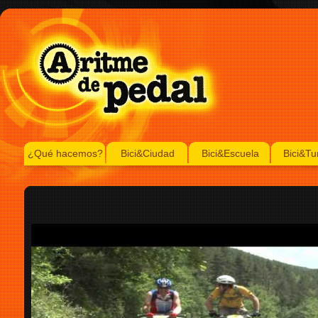
¿Qué hacemos?
Bici&Ciudad
Bici&Escuela
Bici&Tu