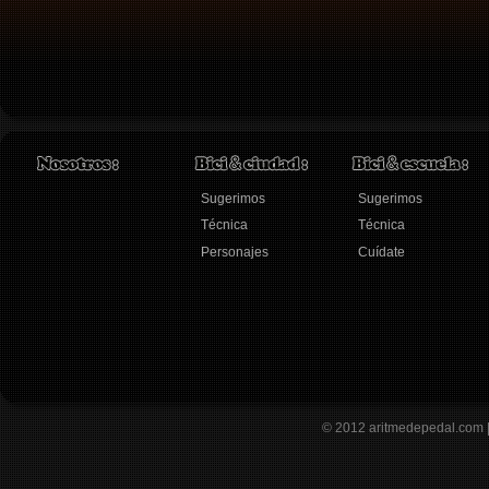
Sugerimos
Sugerimos
Técnica
Técnica
Personajes
Cuídate
© 2012
aritmedepedal.com 