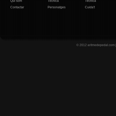
Qui som
Tècnica
Tècnica
Contactar
Personatges
Cuida't
© 2012
aritmedepedal.com 