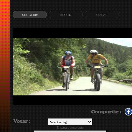
SUGGERIM
INDRETS
CUIDA'T
Encara sense vots