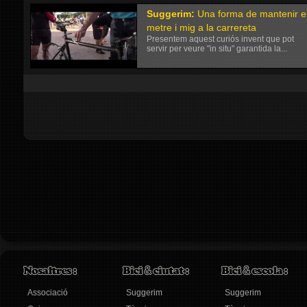
Suggerim:
Una forma de mantenir e
metre i mig a la carrereta
Presentem aquest curiós invent que pot
servir per veure "in situ" garantida la...
Associació
Suggerim
Suggerim