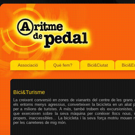
Associació
Què fem?
Bici&Ciutat
Bici&E
Bici&Turisme
La creixent conversió en zones de vianants del centre de les grans c
els entorns menys agressius, converteixen la bicicleta en un aliat p
per a milions de turistes. A més, també trobem els excursionistes, 
que exerceixen sobre la seva màquina per conèixer llocs nous, 
propers, inaccessibles... La bicicleta i la seva força motriu mouen
per les carreteres de mig món.