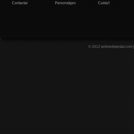
Contactar
Personatges
Cuida't
© 2012
aritmedepedal.com 