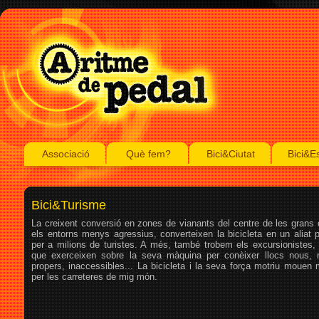
Associació
Què fem?
Bici&Ciutat
Bici&E
Bici&Turisme
La creixent conversió en zones de vianants del centre de les grans c
els entorns menys agressius, converteixen la bicicleta en un aliat p
per a milions de turistes. A més, també trobem els excursionistes, 
que exerceixen sobre la seva màquina per conèixer llocs nous, 
propers, inaccessibles... La bicicleta i la seva força motriu mouen
per les carreteres de mig món.