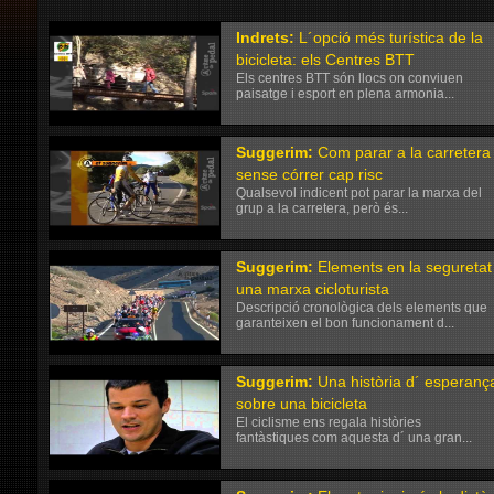
Indrets
:
L´opció més turística de la
bicicleta: els Centres BTT
Els centres BTT són llocs on conviuen
paisatge i esport en plena armonia...
Suggerim
:
Com parar a la carretera
sense córrer cap risc
Qualsevol indicent pot parar la marxa del
grup a la carretera, però és...
Suggerim
:
Elements en la seguretat
una marxa cicloturista
Descripció cronològica dels elements que
garanteixen el bon funcionament d...
Suggerim
:
Una història d´ esperanç
sobre una bicicleta
El ciclisme ens regala històries
fantàstiques com aquesta d´ una gran...