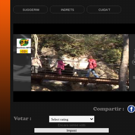
SUGGERIM
INDRETS
CUIDA'T
Encara sense vots