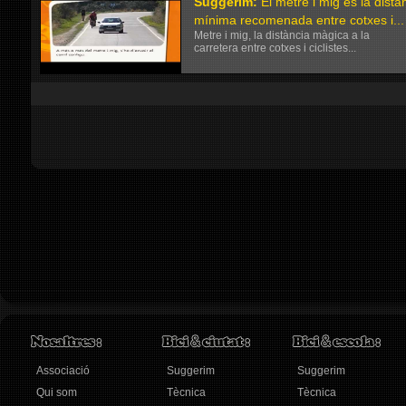
Suggerim
:
El metre i mig és la distà
mínima recomenada entre cotxes i...
Metre i mig, la distància màgica a la
carretera entre cotxes i ciclistes...
Associació
Suggerim
Suggerim
Qui som
Tècnica
Tècnica