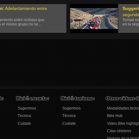
m:
Adelantamiento entre
Sugger
segurida
amiento entre ciclistas que
Tomad not
n el mismo grupo no se...
en la seg
Sugerimos
Sugerimos
Modalidades bicicl
Técnica
Técnica
Bike Hub
Cuídate
Cuídate
Video Bike highlig
Citas célebres
Historia de la bicic