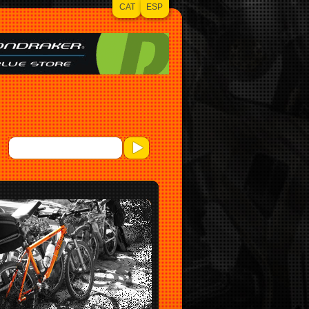
CAT
ESP