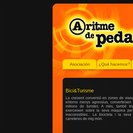
Asociación
¿Qué hacemos?
Bici&Turisme
La creixent conversió en zones de vianan
entorns menys agressius, converteixen l
milions de turistes. A més, també tr
exerceixen sobre la seva màquina per 
inaccessibles... La bicicleta i la se
carreteres de mig món.