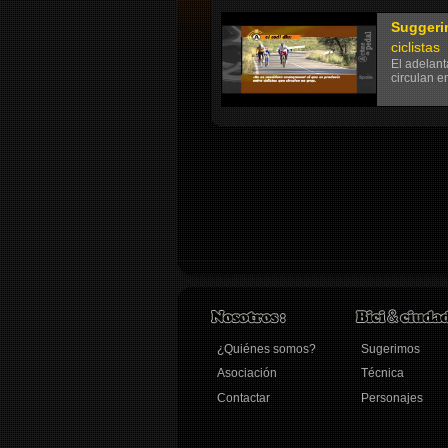
Suggeri
ciclistas
El adelant
circulan e
¿Quiénes somos?
Sugerimos
Asociación
Técnica
Contactar
Personajes