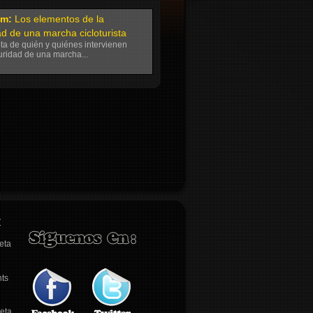
im:
Los elementos de la
d de una marcha cicloturista
a de quién y quiénes intervienen
uridad de una marcha...
eta
hts
leta