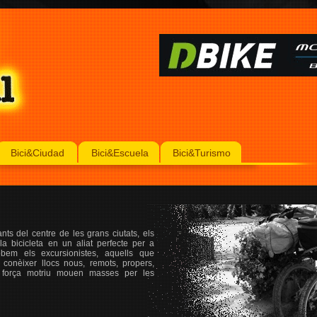
Bici&Ciudad
Bici&Escuela
Bici&Turismo
ts del centre de les grans ciutats, els
a bicicleta en un aliat perfecte per a
obem els excursionistes, aquells que
conèixer llocs nous, remots, propers,
va força motriu mouen masses per les