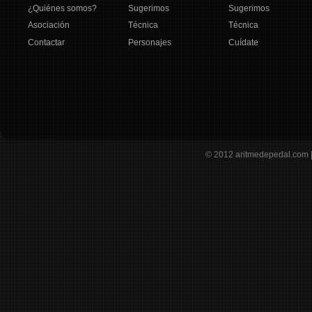
¿Quiénes somos?
Sugerimos
Sugerimos
Asociación
Técnica
Técnica
Contactar
Personajes
Cuídate
© 2012
aritmedepedal.com 