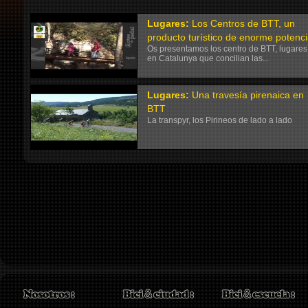
Lugares
:
Los Centros de BTT, un
producto turístico de enorme potenc
Os presentamos los centro de BTT, lugares
en Catalunya que concilian las...
Lugares
:
Una travesía pirenaica en
BTT
La transpyr, los Pirineos de lado a lado