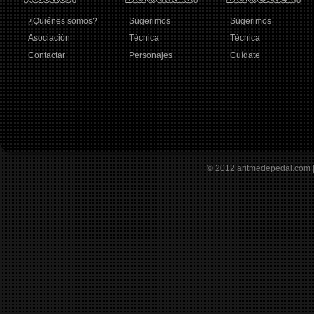
¿Quiénes somos?
Sugerimos
Sugerimos
Asociación
Técnica
Técnica
Contactar
Personajes
Cuídate
© 2012
aritmedepedal.com 