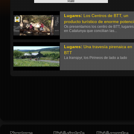
Lugares:
Los Centros de BTT, un
producto turístico de enorme potenc
Os presentamos los centro de BTT, lugares
en Catalunya que concilian las...
Lugares:
Una travesía pirenaica en
BTT
La transpyr, los Pirineos de lado a lado