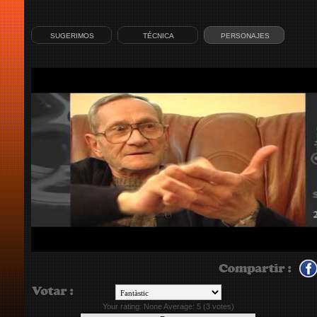
SUGERIMOS
TÉCNICA
PERSONAJES
Your rating:
None
Average:
5
(
3
votes)