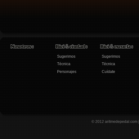
Sugerimos
Sugerimos
Técnica
Técnica
Personajes
Cuídate
© 2012
aritmedepedal.com 