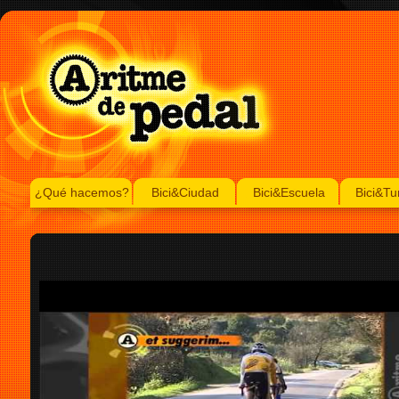
¿Qué hacemos?
Bici&Ciudad
Bici&Escuela
Bici&Tu