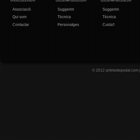
Associació
Suggerim
Suggerim
Qui som
Tècnica
Tècnica
Contactar
Personatges
Cuida't
© 2012
aritmedepedal.com 