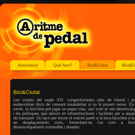
Associació
Què fem?
Bici&Ciutat
Bici&E
Bici&Ciutat
Les ciutats del segle XXI, congestionades urbs de trànsit i pol
esdevindran llocs de creixent insalubritat si no hi posem remei. En
sentit, la bicicleta pot jugar un paper clau, així com el seu desenvo
i les polítiques que derivin en infraestructures i facilitats per a aque
de transport. Un racó per treure el màxim partit a la teva bicicleta a la 
en desplaçaments curts, fomentant-ne l’ús com a fo
desenvolupament sostenible i durador.