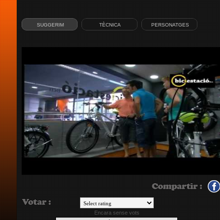
SUGGERIM
TÈCNICA
PERSONATGES
Encara sense vots