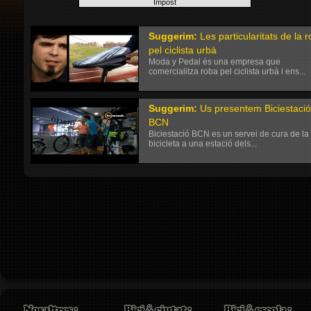
Suggerim:
Les particularitats de la 
pel ciclista urbà
Moda y Pedal és una empresa que
comercialitza roba pel ciclista urbà i ens...
Suggerim:
Us presentem Biciestació
BCN
Biciestació BCN es un servei de cura de la
bicicleta a una estació dels...