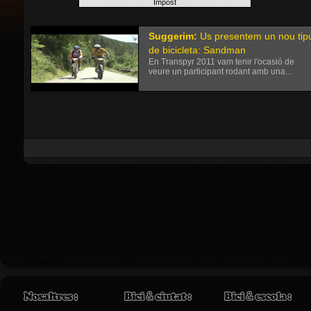
Suggerim:
Us presentem un nou tip
de bicicleta: Sandman
En Transpyr 2011 vam tenir l'ocasió de
veure un participant rodant amb una...