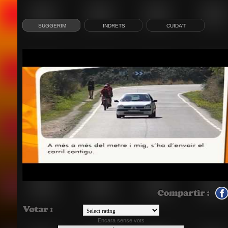
SUGGERIM
INDRETS
CUIDA'T
Encara sense vots