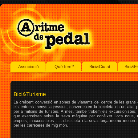
Associació
Què fem?
Bici&Ciutat
Bici&E
Bici&Turisme
La creixent conversió en zones de vianants del centre de les grans c
els entorns menys agressius, converteixen la bicicleta en un aliat p
per a milions de turistes. A més, també trobem els excursionistes, 
que exerceixen sobre la seva màquina per conèixer llocs nous, 
propers, inaccessibles... La bicicleta i la seva força motriu mouen
per les carreteres de mig món.