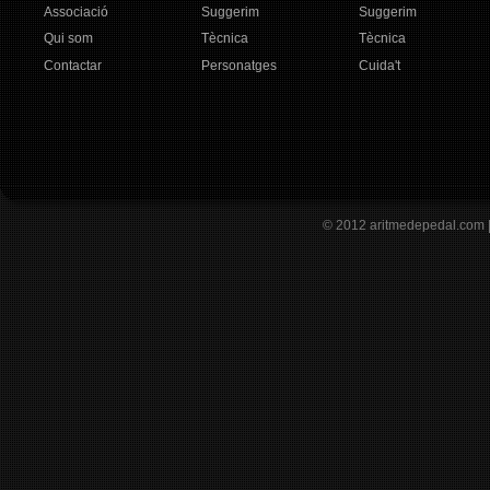
Associació
Suggerim
Suggerim
Qui som
Tècnica
Tècnica
Contactar
Personatges
Cuida't
© 2012
aritmedepedal.com 